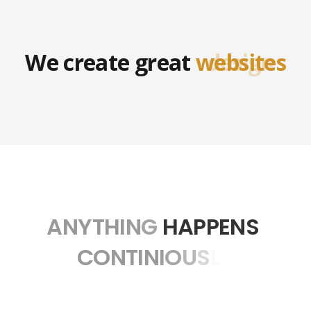
We create great
websites
design
A
N
Y
T
H
I
N
G
HAPPENS
C
O
N
T
I
N
I
O
U
S
L
Y