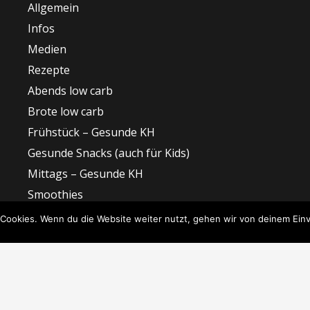
Allgemein
Infos
Medien
Rezepte
Abends low carb
Brote low carb
Frühstück – Gesunde KH
Gesunde Snacks (auch für Kids)
Mittags – Gesunde KH
Smoothies
Suppen & Beilagen low carb
Cookies. Wenn du die Website weiter nutzt, gehen wir von deinem Einv
Süßes low carb
So easy ist Nachhaltigkeit
Zu Gast bei…