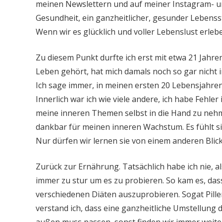
meinen Newslettern und auf meiner Instagram- u
Gesundheit, ein ganzheitlicher, gesunder Lebens
Wenn wir es glücklich und voller Lebenslust erle
Zu diesem Punkt durfte ich erst mit etwa 21 Jah
Leben gehört, hat mich damals noch so gar nicht i
Ich sage immer, in meinen ersten 20 Lebensjahren
Innerlich war ich wie viele andere, ich habe Fehl
meine inneren Themen selbst in die Hand zu nehme
dankbar für meinen inneren Wachstum. Es fühlt sich
Nur dürfen wir lernen sie von einem anderen Blic
Zurück zur Ernährung. Tatsächlich habe ich nie, a
immer zu stur um es zu probieren. So kam es, das
verschiedenen Diäten auszuprobieren. Sogat Pillen 
verstand ich, dass eine ganzheitliche Umstellung
außen muss passen, sonst finden wir immer weiter