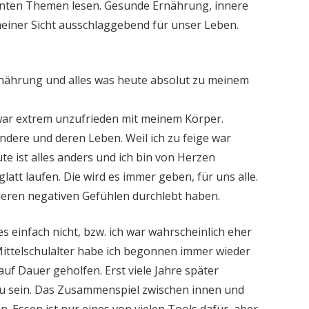
nnten Themen lesen. Gesunde Ernährung, innere
meiner Sicht ausschlaggebend für unser Leben.
rnährung und alles was heute absolut zu meinem
 war extrem unzufrieden mit meinem Körper.
ndere und deren Leben. Weil ich zu feige war
e ist alles anders und ich bin von Herzen
latt laufen. Die wird es immer geben, für uns alle.
nderen negativen Gefühlen durchlebt haben.
s einfach nicht, bzw. ich war wahrscheinlich eher
Mittelschulalter habe ich begonnen immer wieder
auf Dauer geholfen. Erst viele Jahre später
 zu sein. Das Zusammenspiel zwischen innen und
Essen ist nur eines von vielen Tools dafür, aber