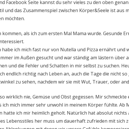
nd Facebook Seite kannst du sehr vieles zu den oben gena
stil und das Zusammenspiel zwischen Körper&Seele ist aus 
ben möchten.
ren kommen, als ich zum ersten Mal Mama wurde. Gesunde E
nteressiert.
 habe ich mich fast nur von Nutella und Pizza ernährt und
er immer im Außen gesucht und war ständig am lästern über a
n und die Fehler und Schatten in mir selbst zu suchen. Heut
 endlich richtig nach Leben an, auch die Tage die nicht so g
kwinkel zu sehen, nachdem wir sie mit Wut, Trauer, oder a
lso wirklich nie, Gemüse und Obst gegessen. Mir schmeckte e
s ich mich immer sehr unwohl in meinem Körper fühlte. Ab 
hatte ich mir heimlich geholt. Natürlich hat absolut nichts 
 des Lebensstiles her muss um dauerhaft zufrieden mit sich
e Ablenkungen mit denen wir unsere Gefühle kompensieren. 