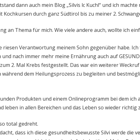
ntstand dann auch mein Blog „Silvis lc Kuchl“ und ich machte 
mit Kochkursen durch ganz Südtirol bis zu meiner 2. Schwang
an Thema für mich. Wie viele andere auch, wollte ich einf
eine riesen Verantwortung meinem Sohn gegenüber habe. Ich 
ach und nach immer mehr meine Ernährung auch auf GESUND 
t zum 2. Mal Krebs festgestellt. Das war ein weiterer Weck
h während dem Heilungsprozess zu begleiten und bestmögli
gesunden Produkten und einem Onlineprogramm bei dem ich 
d leben in allen Bereichen und das Leben so wieder richtig
so total gedreht.
edacht, dass ich diese gesundheitsbewusste Silvi werde die v