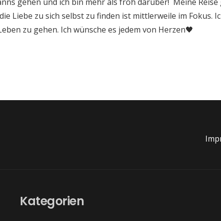
kanns gehen und ich bin mehr als froh darüber! Meine Reise 
ie Liebe zu sich selbst zu finden ist mittlerweile im Fokus. 
es Leben zu gehen. Ich wünsche es jedem von Herzen🖤
Imp
Kategorien