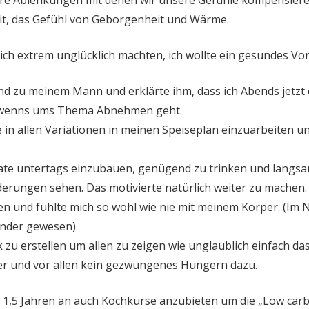
heit, das Gefühl von Geborgenheit und Wärme.
h extrem unglücklich machten, ich wollte ein gesundes Vorb
und zu meinem Mann und erklärte ihm, dass ich Abends jetzt
st wenns ums Thema Abnehmen geht.
in allen Variationen in meinen Speiseplan einzuarbeiten und
ate untertags einzubauen, genügend zu trinken und langsa
derungen sehen. Das motivierte natürlich weiter zu machen.
 und fühlte mich so wohl wie nie mit meinem Körper. (Im Na
ünder gewesen)
k zu erstellen um allen zu zeigen wie unglaublich einfach
lver und vor allen kein gezwungenes Hungern dazu.
1,5 Jahren an auch Kochkurse anzubieten um die „Low carb“