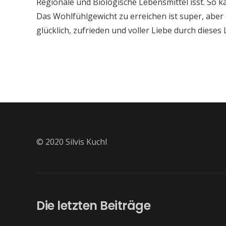
Regionale und Biologische Lebensmittel isst. So 
Das Wohlfühlgewicht zu erreichen ist super, aber d
glücklich, zufrieden und voller Liebe durch dies
© 2020 Silvis Kuchl
Die letzten Beiträge