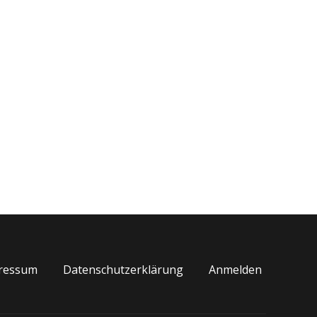
ste, fleischlose
Bratensauce”
ressum
Datenschutzerklärung
Anmelden