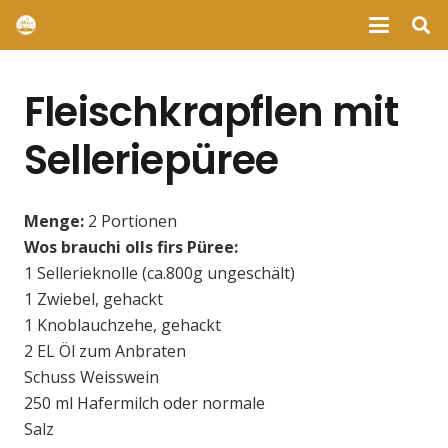
Fleischkrapflen mit
Selleriepüree
Menge:
2 Portionen
Wos brauchi olls firs Püree:
1 Sellerieknolle (ca.800g ungeschält)
1 Zwiebel, gehackt
1 Knoblauchzehe, gehackt
2 EL Öl zum Anbraten
Schuss Weisswein
250 ml Hafermilch oder normale
Salz