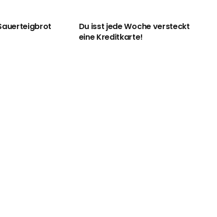
Sauerteigbrot
Du isst jede Woche versteckt
eine Kreditkarte!
Be
“