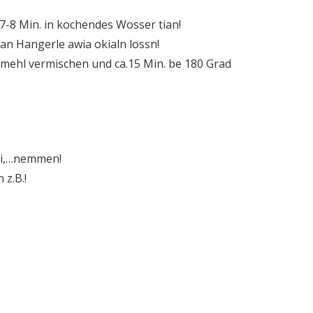
 7-8 Min. in kochendes Wosser tian!
an Hangerle awia okialn lossn!
fmehl vermischen und ca.15 Min. be 180 Grad
ini,…nemmen!
z.B.!