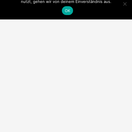
nutzt, gehen wir von deinem Einverständnis aus.
OK
© 2020 Silvis Kuchl
Impressum
Datenschutzerklärung
Anmelden
Die letzten Beiträge
Arbeiten in Freiheit&Leichtigkeit
Glutenfreies Sauerteigbrot
Du isst jede Woche versteckt eine Kreditkarte!