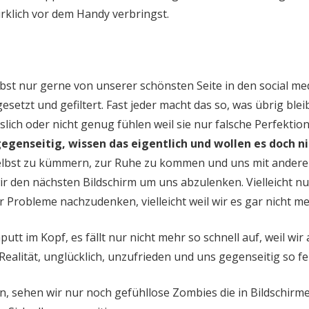
irklich vor dem Handy verbringst.
lbst nur gerne von unserer schönsten Seite in den social medi
gesetzt und gefiltert. Fast jeder macht das so, was übrig blei
lich oder nicht genug fühlen weil sie nur falsche Perfektio
gegenseitig, wissen das eigentlich und wollen es doch 
 selbst zu kümmern, zur Ruhe zu kommen und uns mit ander
ir den nächsten Bildschirm um uns abzulenken. Vielleicht n
er Probleme nachzudenken, vielleicht weil wir es gar nicht 
utt im Kopf, es fällt nur nicht mehr so schnell auf, weil wir a
ealität, unglücklich, unzufrieden und uns gegenseitig so fe
 sehen wir nur noch gefühllose Zombies die in Bildschirme