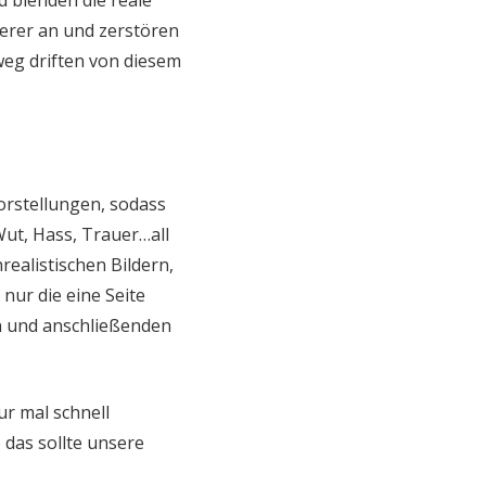
d blenden die reale
derer an und zerstören
weg driften von diesem
Vorstellungen, sodass
Wut, Hass, Trauer…all
ealistischen Bildern,
nur die eine Seite
n und anschließenden
ur mal schnell
 das sollte unsere