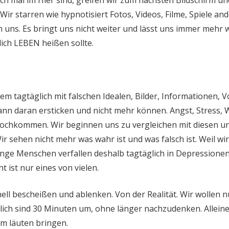
h mal im Hier sind, greifen wir zum nächsten Bildschirm un
ir starren wie hypnotisiert Fotos, Videos, Filme, Spiele an
n uns. Es bringt uns nicht weiter und lässt uns immer mehr 
ich LEBEN heißen sollte.
m tagtäglich mit falschen Idealen, Bilder, Informationen, 
ann daran ersticken und nicht mehr können. Angst, Stress, 
 hochkommen. Wir beginnen uns zu vergleichen mit diesen unr
 sehen nicht mehr was wahr ist und was falsch ist. Weil wir 
nge Menschen verfallen deshalb tagtäglich in Depressione
 ist nur eines von vielen.
ell bescheißen und ablenken. Von der Realität. Wir wollen n
lich sind 30 Minuten um, ohne länger nachzudenken. Alleine
m läuten bringen.