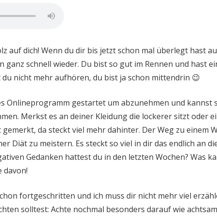
olz auf dich! Wenn du dir bis jetzt schon mal überlegt hast 
n ganz schnell wieder. Du bist so gut im Rennen und hast ei
t du nicht mehr aufhören, du bist ja schon mittendrin 😉
eses Onlineprogramm gestartet um abzunehmen und kannst s
n. Merkst es an deiner Kleidung die lockerer sitzt oder e
 gemerkt, da steckt viel mehr dahinter. Der Weg zu einem W
ner Diät zu meistern. Es steckt so viel in dir das endlich an di
egativen Gedanken hattest du in den letzten Wochen? Was k
e davon!
schon fortgeschritten und ich muss dir nicht mehr viel erzäh
hten solltest: Achte nochmal besonders darauf wie achtsam 